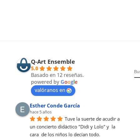
Q-Art Ensemble
5.0
B
Basado en 12 reseñas.
powered by
G
o
o
g
l
e
valóranos en
Esther Conde García
hace 5 años
Tuve la suerte de acudir a  
un concierto didáctico "Didi y Lolo" y  la 
cara  de los niños lo decían todo. 