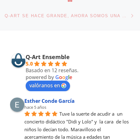
En
Q-ART SE HACE GRANDE, AHORA SOMOS UNA ORQUESTA
Q-Art Ensemble
5.0
Basado en 12 reseñas.
powered by
G
o
o
g
l
e
valóranos en
Esther Conde García
hace 5 años
Tuve la suerte de acudir a  un 
concierto didáctico "Didi y Lolo" y  la cara  de los 
niños lo decían todo. Maravilloso el 
acercamiento de la música a edades tan 