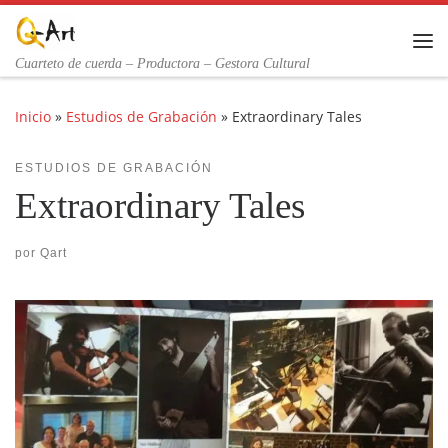
Saltar al contenido
Me
Cuarteto de cuerda – Productora – Gestora Cultural
Inicio
»
Estudios de Grabación
»
Extraordinary Tales
ESTUDIOS DE GRABACIÓN
Extraordinary Tales
por
Qart