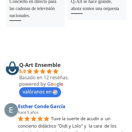
Concierto en directo para
Q-Art se hace grande,
las cadenas de televisión
ahora somos una orquesta
nacionales.
Q-Art Ensemble
5.0
Basado en 12 reseñas.
powered by
G
o
o
g
l
e
valóranos en
Esther Conde García
hace 5 años
Tuve la suerte de acudir a  un 
concierto didáctico "Didi y Lolo" y  la cara  de los 