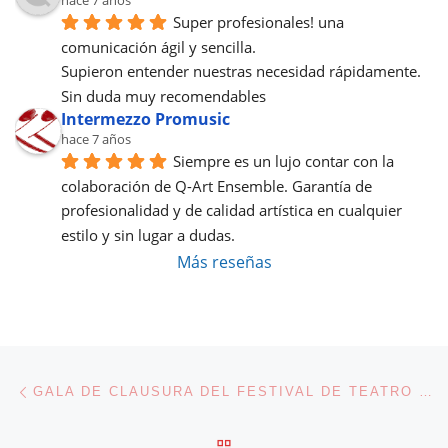
hace 7 años
Super profesionales! una 
comunicación ágil y sencilla.
Supieron entender nuestras necesidad rápidamente.
Sin duda muy recomendables
Intermezzo Promusic
hace 7 años
Siempre es un lujo contar con la 
colaboración de Q-Art Ensemble. Garantía de 
profesionalidad y de calidad artística en cualquier 
estilo y sin lugar a dudas.
Más reseñas
Navegación de entradas
Entrada anterior
GALA DE CLAUSURA DEL FESTIVAL DE TEATRO CLÁSICO DE MÉRIDA.
VOLVER A LA LISTA DE 