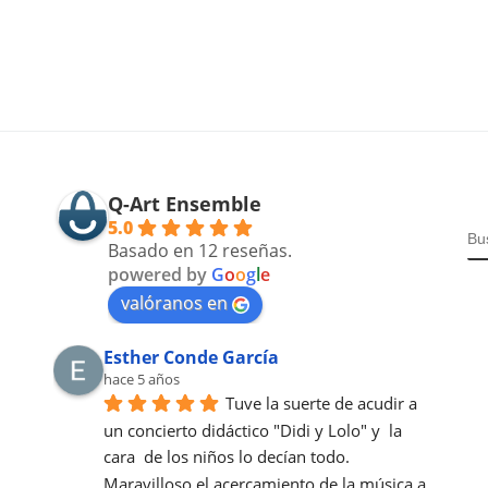
Q-Art Ensemble
5.0
B
Basado en 12 reseñas.
powered by
G
o
o
g
l
e
valóranos en
Esther Conde García
hace 5 años
Tuve la suerte de acudir a  
un concierto didáctico "Didi y Lolo" y  la 
cara  de los niños lo decían todo. 
Maravilloso el acercamiento de la música a 