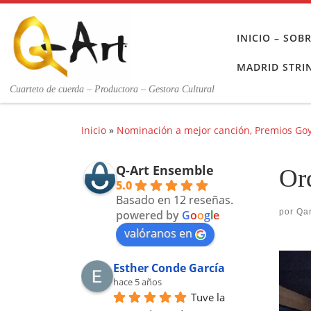
Saltar al contenido
INICIO – SO
MADRID STRI
Cuarteto de cuerda – Productora – Gestora Cultural
Inicio
»
Nominación a mejor canción, Premios Goya
Q-Art Ensemble
Or
5.0
Basado en 12 reseñas.
por
Qar
powered by
G
o
o
g
l
e
valóranos en
Nav
Esther Conde García
hace 5 años
Tuve la 