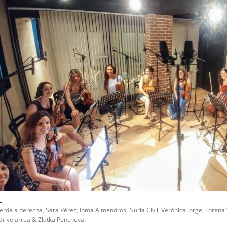
erda a derecha, Sara Pérez, Inma Almendros, Nuria Civil, Verónica Jorge, Lorena
Urivelarrea & Zlatka Pencheva.