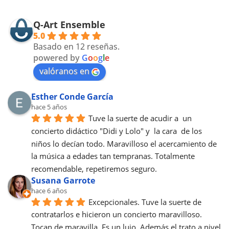
Q-Art Ensemble
5.0
Basado en 12 reseñas.
powered by
G
o
o
g
l
e
valóranos en
Esther Conde García
hace 5 años
Tuve la suerte de acudir a  un 
concierto didáctico "Didi y Lolo" y  la cara  de los 
niños lo decían todo. Maravilloso el acercamiento de 
la música a edades tan tempranas. Totalmente 
recomendable, repetiremos seguro.
Susana Garrote
hace 6 años
Excepcionales. Tuve la suerte de 
contratarlos e hicieron un concierto maravilloso. 
Tocan de maravilla. Es un lujo. Además el trato a nivel 