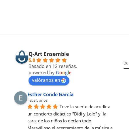
Q-Art Ensemble
5.0
B
Basado en 12 reseñas.
powered by
G
o
o
g
l
e
valóranos en
Esther Conde García
hace 5 años
Tuve la suerte de acudir a  
un concierto didáctico "Didi y Lolo" y  la 
cara  de los niños lo decían todo. 
Maravilloso el acercamiento de la música a 