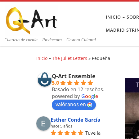
Saltar al contenido
INICIO – SO
MADRID STRI
Cuarteto de cuerda – Productora – Gestora Cultural
Inicio
»
The Juliet Letters
»
Pequeña
Q-Art Ensemble
5.0
Basado en 12 reseñas.
powered by
G
o
o
g
l
e
valóranos en
Esther Conde García
hace 5 años
Tuve la 