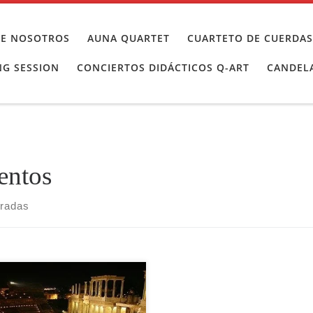
BRE NOSOTROS
AUNA QUARTET
CUARTETO DE CUERDAS
NG SESSION
CONCIERTOS DIDÁCTICOS Q-ART
CANDELA
entos
tradas
año más, nuestro cuarteto
cuerda ha participado en la
a de Premios Ceres del