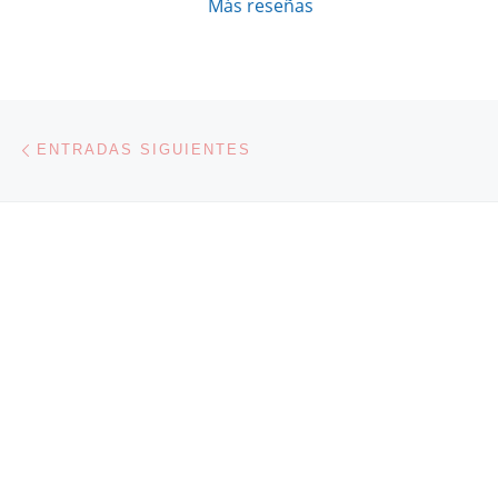
Más reseñas
Navegación de entradas
Entradas siguientes
ENTRADAS SIGUIENTES