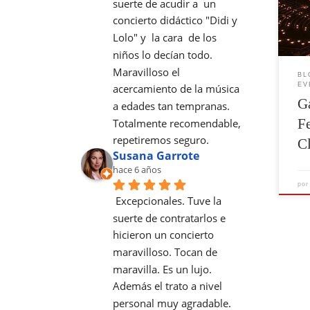
suerte de acudir a  un 
Fest
concierto didáctico "Didi y 
Mér
Lolo" y  la cara  de los 
la P
la g
niños lo decían todo. 
pri
Maravilloso el 
BL
las
EV
acercamiento de la música 
que
Ga
a edades tan tempranas. 
Fe
Totalmente recomendable, 
repetiremos seguro.
C
Susana Garrote
hace 6 años
po
Excepcionales. Tuve la 
suerte de contratarlos e 
hicieron un concierto 
maravilloso. Tocan de 
maravilla. Es un lujo. 
Además el trato a nivel 
personal muy agradable. 