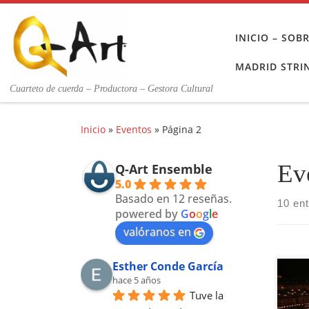
Saltar al contenido
INICIO – SO
MADRID STRI
Cuarteto de cuerda – Productora – Gestora Cultural
Inicio
»
Eventos
»
Página 2
Ev
Q-Art Ensemble
5.0
Basado en 12 reseñas.
10 en
powered by
G
o
o
g
l
e
valóranos en
Esther Conde García
Un 
hace 5 años
de 
Tuve la 
Gal