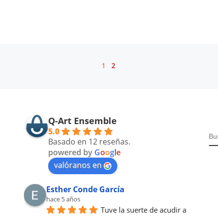
1
2
Q-Art Ensemble
5.0
B
Basado en 12 reseñas.
powered by
G
o
o
g
l
e
valóranos en
Esther Conde García
hace 5 años
Tuve la suerte de acudir a  