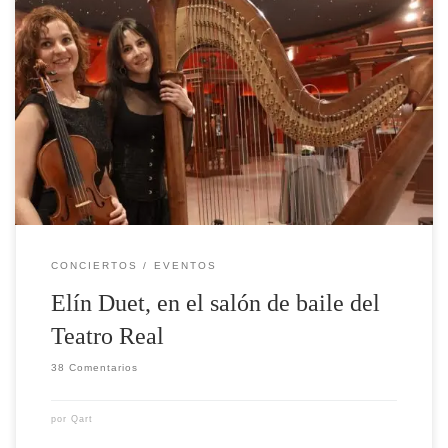
Elín Duet, en el salón de baile del Teatro Real. El arpa es
un instrumento mágico, asociado a la figura de las
musas. Presume ser de los más antiguos ya sus
orígenes se remontan al año 3.500 a. C.. Junto al violín,
instrumento de los más recurridos por los compositores
[…]
CONCIERTOS
EVENTOS
Elín Duet, en el salón de baile del
Teatro Real
38 Comentarios
por
Qart