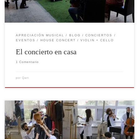
APRECIACIÓN MUSICAL
BLOG
CONCIERTOS
EVENTOS
HOUSE CONCERT
VIOLIN + CELLO
El concierto en casa
1 Comentario
por
Qart
La música clásica y contemporánea siempre han estado
presentes en eventos de galerías de arte, museos,
centros de arte, exposiciones y desfiles de moda. En