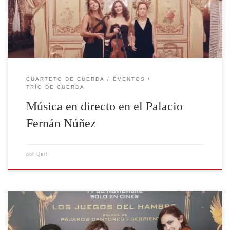
privilegio de ofrecer una actuación con trío de cuerda
en el Palacio Fernán Núñez de Madrid, uno de los
enclaves […]
CUARTETO DE CUERDA
EVENTOS
TRÍO DE CUERDA
Música en directo en el Palacio
Fernán Núñez
por
Qart