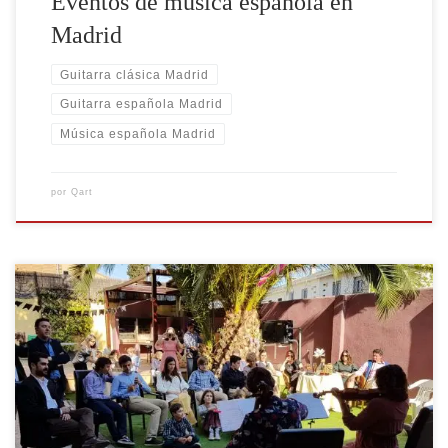
Eventos de música española en
Madrid
Guitarra clásica Madrid
Guitarra española Madrid
Música española Madrid
por
Qart
El House Concert o Concierto en Casa se ha puesto de
moda y ha llegado a Madrid para convertirse en uno de
los formatos más originales para escuchar música en
directo en la era Post-Covid. La forma de estos
conciertos es de ambiente relajado y distendido, donde
los músicos y […]