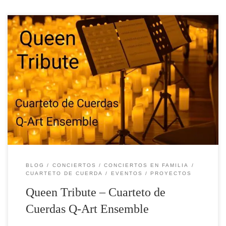
Queen como nunca lo habías escuchado El Cuarteto de
Cuerdas Q-Art Ensemble transforma algunos de los
grandes éxitos de Queen en una experiencia diferente:
arreglos musicales que llevan al terreno clásico
canciones como Bohemian Raphsody, Another One Bites
The Dust o We Are The Champions. Cuatro músicas con
formación clásica […]
BLOG
CONCIERTOS
CONCIERTOS EN FAMILIA
CUARTETO DE CUERDA
EVENTOS
PROYECTOS
Queen Tribute – Cuarteto de
Cuerdas Q-Art Ensemble