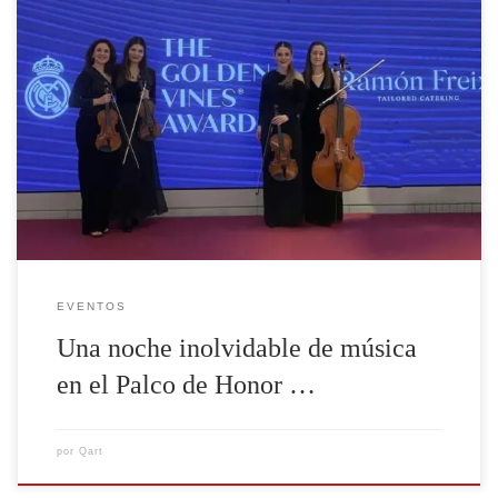
Hay eventos que, por su entorno y atmósfera, se
convierten en experiencias difíciles de olvidar.
Recientemente tuvimos el privilegio de formar parte de
una velada muy especial en uno de los espacios más
emblemáticos de Madrid: el palco de honor del estadio
Santiago Bernabéu. Nuestro cuarteto de cuerdas fue el
[…]
EVENTOS
Una noche inolvidable de música
en el Palco de Honor …
por
Qart