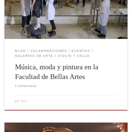
esta ocasión nuestro dúo Violin + Cello de Q-Art
Ensemble ha colaborado con el diseñador Moisés Nieto
y los alumnos de último curso de la […]
BLOG
COLABORACIONES
EVENTOS
GALERÍAS DE ARTE
VIOLIN + CELLO
Música, moda y pintura en la
Facultad de Bellas Artes
1 Comentario
por
Qart