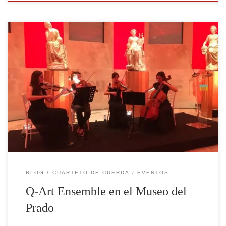
La Sala de las Musas del Museo Nacional del Prado ha
sido escenario de este evento, donde autores como
Mozart, Beethoven o Schubert son evocados por las
musas Terpsícore, Melpómene o Urania. Esta
amenización musical realizada por el cuarteto de
cuerdas Q-Art Ensemble ha vestido este evento
corporativo privado coincidiendo […]
BLOG
CUARTETO DE CUERDA
EVENTOS
Q-Art Ensemble en el Museo del
Prado