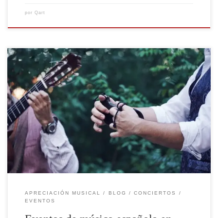
por
Qart
Ahora puedes disfrutar de la mejor música con guitarra
española, violín y baile con la agrupación La Villa Suena,
la cual interpreta autores tan representativos de la
ciudad de Madrid como Luigi Boccherini, autor del
famoso pasacalle de la Música Nocturna de las calles de
Madrid y del emblemático Fandango […]
APRECIACIÓN MUSICAL
BLOG
CONCIERTOS
EVENTOS