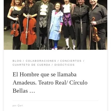
Este mes colaboramos en un nuevo proyecto del tenor
José Manuel Zapata. El hombre que se llamaba
Amadeus, concierto familiar sobre la vida de Mozart y
su rival Antonio salieri. Es una producción del Teatro
Real y fue estrenada en el mismo con la Orquesta
Sinfónica de Madrid. Este nuevo […]
BLOG
COLABORACIONES
CONCIERTOS
CUARTETO DE CUERDA
DIDÁCTICOS
El Hombre que se llamaba
Amadeus. Teatro Real/ Círculo
Bellas …
por
Qart