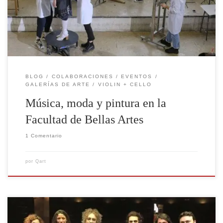
Ensemble ha colaborado con el diseñador Moisés Nieto
y los alumnos de último curso de la […]
BLOG
COLABORACIONES
EVENTOS
GALERÍAS DE ARTE
VIOLIN + CELLO
Música, moda y pintura en la
Facultad de Bellas Artes
1 Comentario
por
Qart