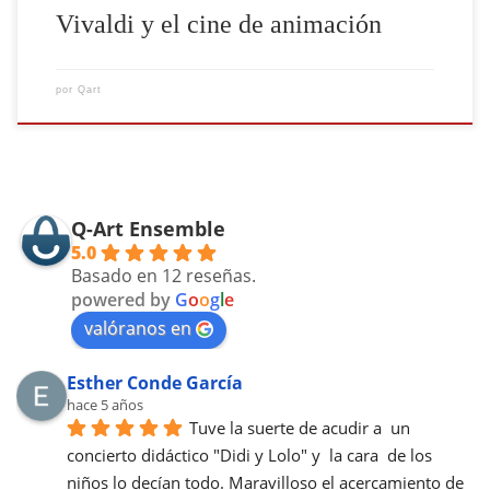
Vivaldi y el cine de animación
por
Qart
Q-Art Ensemble
5.0
Basado en 12 reseñas.
powered by
G
o
o
g
l
e
valóranos en
Esther Conde García
hace 5 años
Tuve la suerte de acudir a  un 
concierto didáctico "Didi y Lolo" y  la cara  de los 
niños lo decían todo. Maravilloso el acercamiento de 