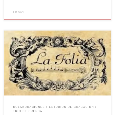
por
Qart
Inma Almendros (violín), Verónica Jorge (violín). y Ainhoa
Urivelarrea (violoncello) son las componentes de este
trío de cuerda al que le encanta tocar música de la
época de Vivaldi.. Esta vez las variaciones del
compositor italiano sobre el tema popular español La
Folía, son el hilo conductor de Bitseller, un […]
COLABORACIONES
ESTUDIOS DE GRABACIÓN
TRÍO DE CUERDA