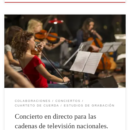
Aquí os dejamos uno de los vídeos que hemos grabado
para las emisiones nocturnas de los conciertos para las
televisiones nacionales. Se trata de la banda sonora
original del cortometraje Inertial Love, de los hermanos
Alenda. Cuerdas: Q-Art Ensemble. Violín Solo: Inma
Almendros. Acordeón: Pedro Lopeh. Piano y
composición: Sergio […]
COLABORACIONES
CONCIERTOS
CUARTETO DE CUERDA
ESTUDIOS DE GRABACIÓN
Concierto en directo para las
cadenas de televisión nacionales.