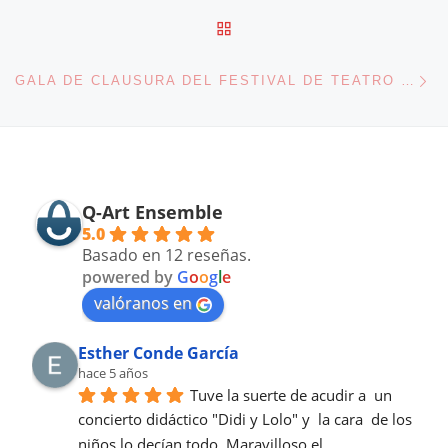
VOLVER A LA LISTA DE 
En
GALA DE CLAUSURA DEL FESTIVAL DE TEATRO CLÁSICO DE MÉRIDA.
Q-Art Ensemble
5.0
Basado en 12 reseñas.
powered by
G
o
o
g
l
e
valóranos en
Esther Conde García
hace 5 años
Tuve la suerte de acudir a  un 
concierto didáctico "Didi y Lolo" y  la cara  de los 
niños lo decían todo. Maravilloso el 