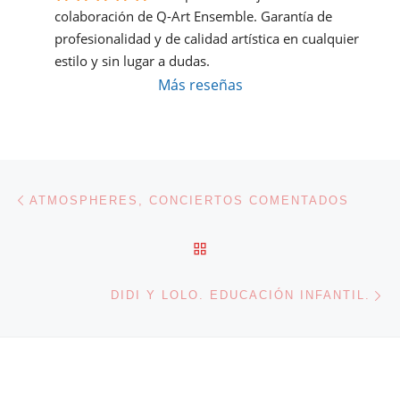
colaboración de Q-Art Ensemble. Garantía de 
profesionalidad y de calidad artística en cualquier 
estilo y sin lugar a dudas.
Más reseñas
Navegación de entradas
Entrada anterior
ATMOSPHERES, CONCIERTOS COMENTADOS
VOLVER A LA LISTA DE 
En
DIDI Y LOLO. EDUCACIÓN INFANTIL.